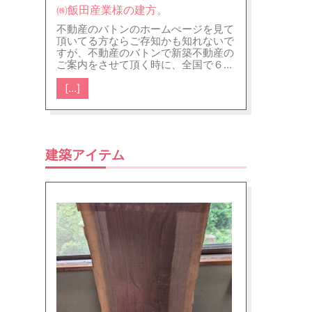
㈱飯田産業様の建方。
不動産のバトンのホームぺージを見て
頂いてる方ならご存知かも知れないで
すが、不動産のバトンで新築不動産の
ご案内をさせて頂く時に、全国で６０
００戸/年（土地売り含）以上供給して
[…]
いる㈱飯田産業様の建売住宅をよくご
案内させて頂きます。又、飯田産業様
の新築を紹介させて頂く時は、買主様
からは基本的に仲介手数料は頂いてい
ません。（仲介手数料0円です）どう
して、飯田産業様の新築を紹介する時
建築アイテム
に基本的に仲介手数料を頂いていない
かというと、契約の際に契約書や重要
事項説明書というものを本来なら仲介
会社が作成するのが普通なのですが、
飯田産業様の新築の場合は全て飯田産
業様で作成して頂いた上にアフターフ
ォローもして頂ける為、弊社の仕事量
が減る為です。ただ、売主の飯田産業
様からは、手数料を頂いてます。又、
不動産のバトンのホームぺージに、飯
田産業様の物件を全て掲載している訳
ではないですので、飯田産業様の新築
で弊社のホームぺージに掲載していな