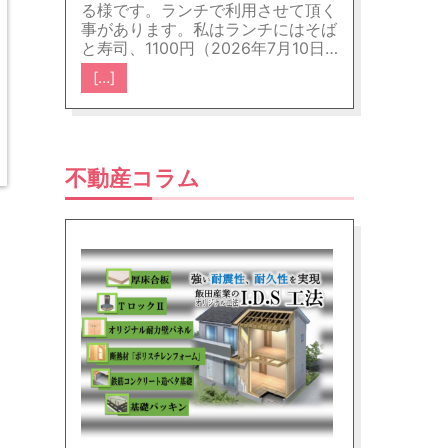
る様です。ランチで利用させて頂く
事があります。私はランチにはそば
と寿司、1100円（2026年7月10日現
在）をいつも注文させて頂いてま
[…]
す。握り寿司は美味です。この値段
でこの味を提供して頂けるのは、さ
すが富山だなといつも関心していま
す。旅行者の方で昼食を迷われた方
には、裏地になりますが街中にあり
不動産コラム
ますので、是非ご来店していただき
たいお店です。