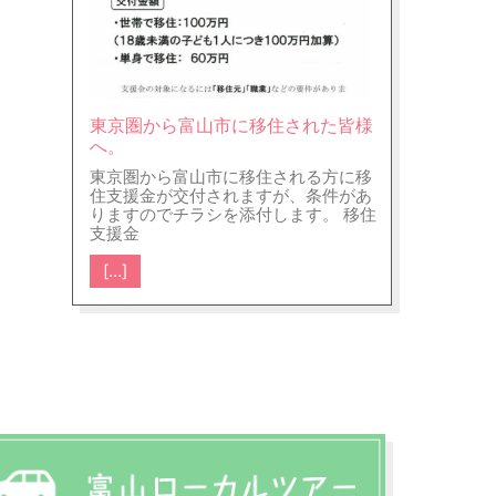
トを貼った時の写真です。 下の写真は
内部写真です。（この物件では1階で
天井の断熱材を充填しているのは上部
がバルコニー部分だけです。） 下は基
礎の完成写真です。 下は㈱飯田産業様
のI.D.S工法についてです。 &nb
東京圏から富山市に移住された皆様
[…]
へ。
東京圏から富山市に移住される方に移
住支援金が交付されますが、条件があ
りますのでチラシを添付します。 移住
支援金
[…]