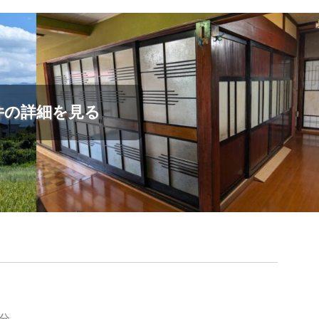
不
動
産
売
買・
件の詳細を見る
賃
貸
を
面
白
く
5分