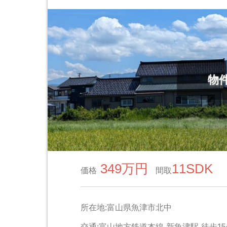
物
349万円
11SDK
価格
間取
所在地:富山県魚津市北中
交通:富山地方鉄道本線 新魚津駅 徒歩1