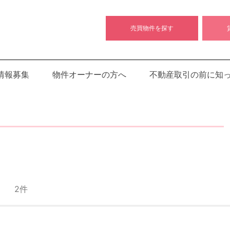
不
売買物件を探す
動
産
の
情報募集
物件オーナーの方へ
不動産取引の前に知
バ
ト
ン
｜
富
山
店
｜
富
2件
山
県
の