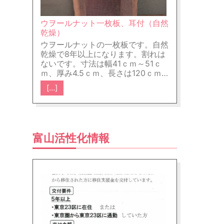
い物件があればお伝えくだされば、基
本仲介手数料0円です。又、簡単に飯
田産業様の新築の特徴を以下にお伝え
ウヲールナット一枚板、耳付（自然
いたします。詳細を知りたい方は、ご
乾燥）
連絡ください。 ①耐震はどうか→オ
リジナルの耐力壁を使用し耐震等級３
ウヲールナットの一枚板です。自然
を取得しています。耐震等級３を取得
乾燥で8年以上になります。割れは
しているため、地震保険が一般住宅よ
ないです。寸法は幅41ｃｍ～51ｃ
り安く加入できるメリットがありま
ｍ、厚み4.5ｃｍ、長さは120ｃｍに
す。 ②断熱はどうか→床と壁の断熱
なります。パソコンデスクやコンパ
材に関してはポリスチレンホームを使
[…]
クトなテーブルを作りたい方におす
用し、壁の断熱材に関しては工場で出
すめの一枚板です。良い杢がでてい
荷する段階でパネルに組み込まれてま
ます。金額は15万円（税抜き）
すので、現場による施工の充填ミスが
少なくなります。２F天井にはグラス
（木表） （木裏）
ウールを施工しています。 ③屋根材
富山活性化情報
はどうか→屋根材はアスファルトシン
グルを使用し、瓦などに比べて軽量な
ので地震の揺れを軽減できるメリット
があります。 ④換気はどうか→24時
間換気、棟換気 ⑤ライフラインはど
うか→基本は給湯はエコキュートでオ
ール電化住宅になります。 下の写真は
屋根の施工完了写真です。（この物件
では屋根は寄棟です。） 下の写真は透
湿防水シートを貼る前の写真です。 下
の写真は耐力壁の上から透湿防水シー