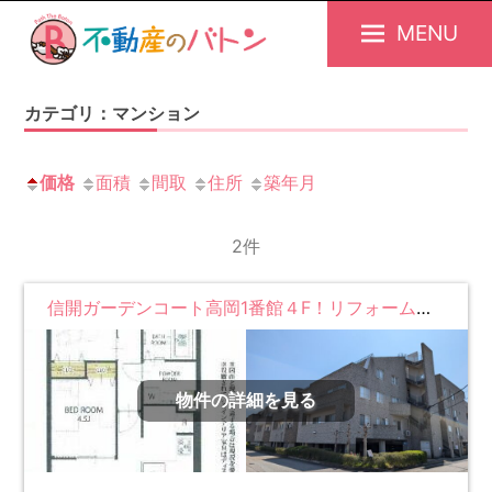
MENU
不
動
カテゴリ：マンション
産
の
価格
面積
間取
住所
築年月
バ
ト
2件
ン
｜
信開ガーデンコート高岡1番館４F！リフォーム済、仲介手数料0円。
富
山
店
物件の詳細を見る
｜
富
山