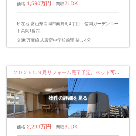
県
1,590万円
2LDK
価格
間取
の
不
所在地:富山県高岡市向野町4丁目 信開ガーデンコー
動
ト高岡1番館
産
交通:万葉線 志貴野中学校前駅 徒歩4分
売
買・
賃
貸
２０２６年９月リフォーム完了予定。ペット可の広々３LDK。
を
面
白
物件の詳細を見る
く
2,299万円
3LDK
価格
間取