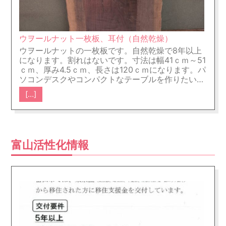
ルを使用し、瓦などに比べて軽量なので地震の揺れを軽
減できるメリットがあります。 ④換気はどうか→24時
間換気、棟換気 ⑤ライフラインはどうか→基本は給湯
はエコキュートでオール電化住宅になります。 下の写
ウヲールナット一枚板、耳付（自然乾燥）
真は屋根の施工完了写真です。（この物件では屋根は寄
ウヲールナットの一枚板です。自然乾燥で8年以上
棟です。） 下の写真は透湿防水シートを貼る前の写真
です。 下の写真は耐力壁の上から透湿防水シートを貼
になります。割れはないです。寸法は幅41ｃｍ～51
った時の写真です。 下の写真は内部写真です。（この
ｃｍ、厚み4.5ｃｍ、長さは120ｃｍになります。パ
物件では1階で天井の断熱材を充填しているのは上部が
ソコンデスクやコンパクトなテーブルを作りたい方
バルコニー部分だけです。） 下は基礎の完成写真で
におすすめの一枚板です。良い杢がでています。金
す。 下は㈱飯田産業様のI.D.S工法についてです。
[…]
額は15万円（税抜き） （木表） （木裏）
&nb
[…]
富山活性化情報