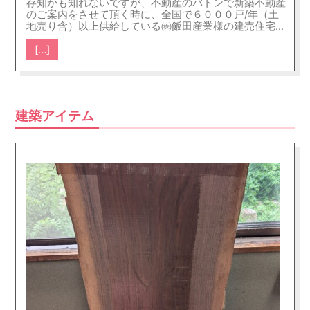
存知かも知れないですが、不動産のバトンで新築不動産
のご案内をさせて頂く時に、全国で６０００戸/年（土
地売り含）以上供給している㈱飯田産業様の建売住宅を
よくご案内させて頂きます。又、飯田産業様の新築を紹
[…]
介させて頂く時は、買主様からは基本的に仲介手数料は
頂いていません。（仲介手数料0円です）どうして、飯
田産業様の新築を紹介する時に基本的に仲介手数料を頂
いていないかというと、契約の際に契約書や重要事項説
明書というものを本来なら仲介会社が作成するのが普通
なのですが、飯田産業様の新築の場合は全て飯田産業様
建築アイテム
で作成して頂いた上にアフターフォローもして頂ける
為、弊社の仕事量が減る為です。ただ、売主の飯田産業
様からは、手数料を頂いてます。又、不動産のバトンの
ホームぺージに、飯田産業様の物件を全て掲載している
訳ではないですので、飯田産業様の新築で弊社のホーム
ぺージに掲載していない物件があればお伝えくだされ
ば、基本仲介手数料0円です。又、簡単に飯田産業様の
新築の特徴を以下にお伝えいたします。詳細を知りたい
方は、ご連絡ください。 ①耐震はどうか→オリジナル
の耐力壁を使用し耐震等級３を取得しています。耐震等
級３を取得しているため、地震保険が一般住宅より安く
加入できるメリットがあります。 ②断熱はどうか→床
と壁の断熱材に関してはポリスチレンホームを使用し、
壁の断熱材に関しては工場で出荷する段階でパネルに組
み込まれてますので、現場による施工の充填ミスが少な
くなります。２F天井にはグラスウールを施工していま
す。 ③屋根材はどうか→屋根材はアスファルトシング