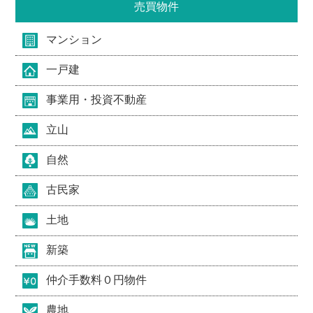
売買物件
マンション
一戸建
事業用・投資不動産
立山
自然
古民家
土地
新築
仲介手数料０円物件
農地