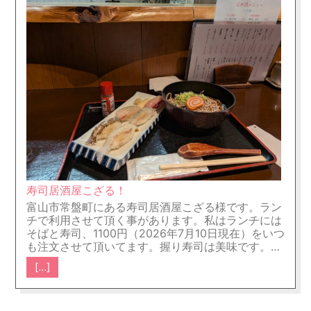
寿司居酒屋こざる！
富山市常盤町にある寿司居酒屋こざる様です。ラン
チで利用させて頂く事があります。私はランチには
そばと寿司、1100円（2026年7月10日現在）をいつ
も注文させて頂いてます。握り寿司は美味です。こ
の値段でこの味を提供して頂けるのは、さすが富山
[…]
だなといつも関心しています。旅行者の方で昼食を
迷われた方には、裏地になりますが街中にあります
ので、是非ご来店していただきたいお店です。